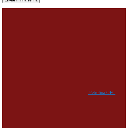
Uma senha será enviada por e-mail para você.
Petrolina OFC