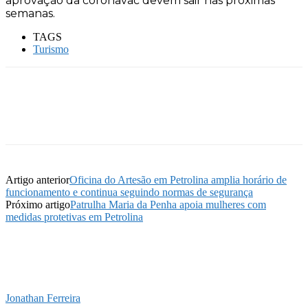
aprovação da coronavac devem sair nas próximas
semanas.
TAGS
Turismo
Artigo anterior
Oficina do Artesão em Petrolina amplia horário de
funcionamento e continua seguindo normas de segurança
Próximo artigo
Patrulha Maria da Penha apoia mulheres com
medidas protetivas em Petrolina
Jonathan Ferreira