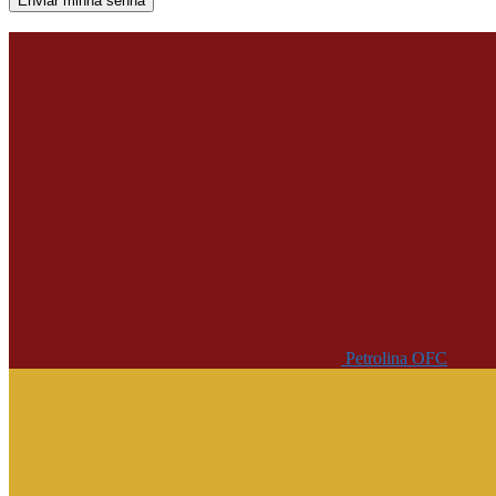
Uma senha será enviada por e-mail para você.
Petrolina OFC