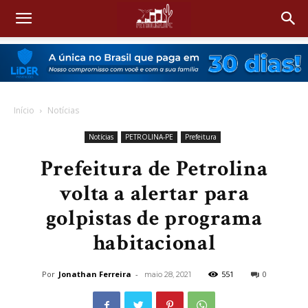
Início
Notícias
Notícias
PETROLINA-PE
Prefeitura
Prefeitura de Petrolina
volta a alertar para
golpistas de programa
habitacional
Por
Jonathan Ferreira
-
551
0
maio 28, 2021