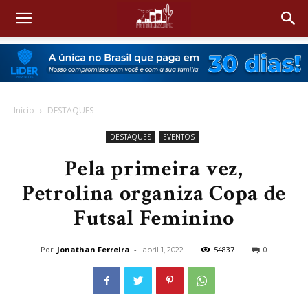
Início
DESTAQUES
DESTAQUES
EVENTOS
Pela primeira vez,
Petrolina organiza Copa de
Futsal Feminino
Por
Jonathan Ferreira
-
54837
0
abril 1, 2022