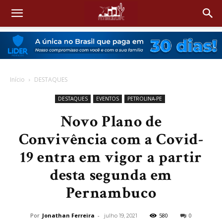
Início
DESTAQUES
DESTAQUES
EVENTOS
PETROLINA-PE
Novo Plano de
Convivência com a Covid-
19 entra em vigor a partir
desta segunda em
Pernambuco
Por
Jonathan Ferreira
-
580
0
julho 19, 2021