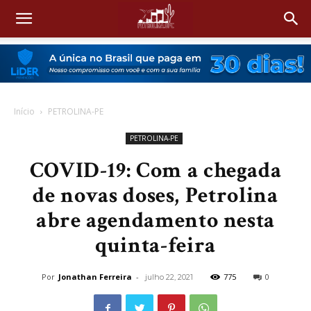
Início
PETROLINA-PE
PETROLINA-PE
COVID-19: Com a chegada
de novas doses, Petrolina
abre agendamento nesta
quinta-feira
Por
Jonathan Ferreira
-
775
0
julho 22, 2021