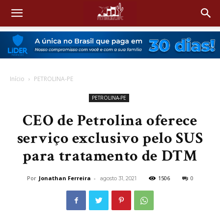
Início
PETROLINA-PE
PETROLINA-PE
CEO de Petrolina oferece
serviço exclusivo pelo SUS
para tratamento de DTM
Por
Jonathan Ferreira
-
1506
0
agosto 31, 2021