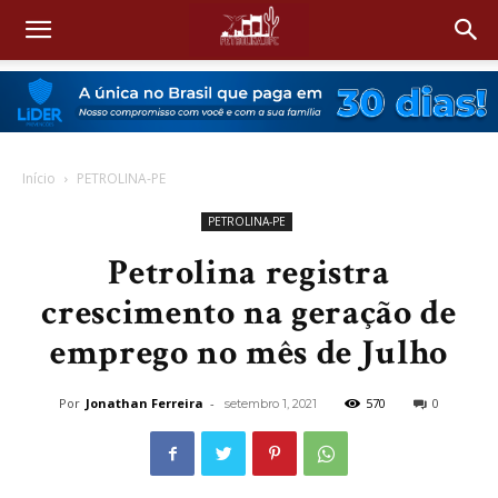
Início
PETROLINA-PE
PETROLINA-PE
Petrolina registra
crescimento na geração de
emprego no mês de Julho
Por
Jonathan Ferreira
-
570
0
setembro 1, 2021