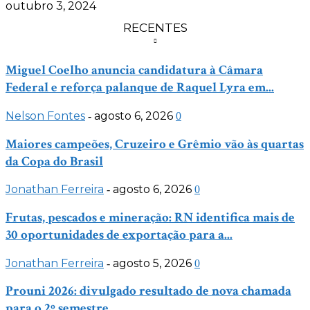
outubro 3, 2024
RECENTES
Miguel Coelho anuncia candidatura à Câmara
Federal e reforça palanque de Raquel Lyra em...
Nelson Fontes
agosto 6, 2026
-
0
Maiores campeões, Cruzeiro e Grêmio vão às quartas
da Copa do Brasil
Jonathan Ferreira
agosto 6, 2026
-
0
Frutas, pescados e mineração: RN identifica mais de
30 oportunidades de exportação para a...
Jonathan Ferreira
agosto 5, 2026
-
0
Prouni 2026: divulgado resultado de nova chamada
para o 2º semestre