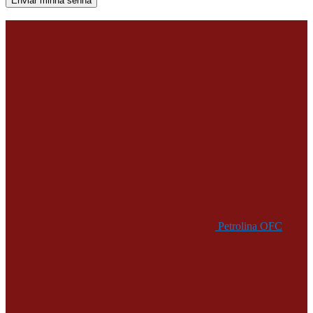
Uma senha será enviada por e-mail para você.
Petrolina OFC