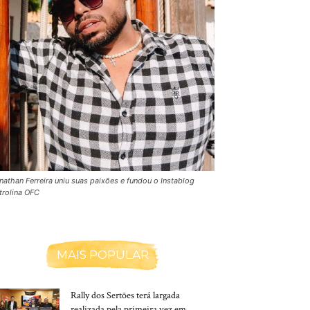
nathan Ferreira uniu suas paixões e fundou o Instablog
trolina OFC
MAIS POPULAR
Rally dos Sertões terá largada
realizada pela primeira vez em