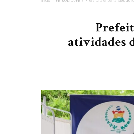
Início
PETROLINA-PE
Prefeitura encerra ‘Mês do I
Prefei
atividades 