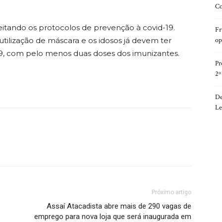
Co
peitando os protocolos de prevenção à covid-19.
Fr
op
 utilização de máscara e os idosos já devem ter
-19, com pelo menos duas doses dos imunizantes.
Pr
2º
De
Le
Próximo artigo
Assaí Atacadista abre mais de 290 vagas de
emprego para nova loja que será inaugurada em