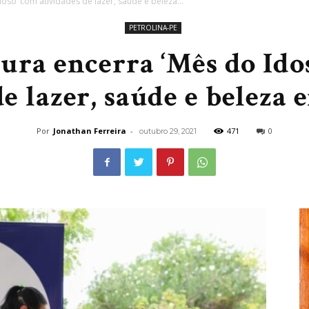
doso’ com atividades de lazer, saúde e beleza...
PETROLINA-PE
tura encerra ‘Mês do Ido
de lazer, saúde e beleza 
Por
Jonathan Ferreira
-
471
0
outubro 29, 2021