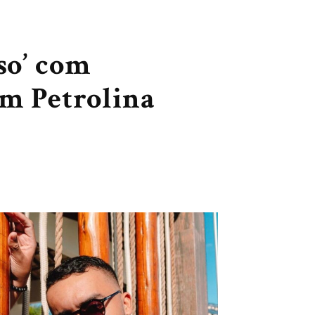
so’ com
em Petrolina