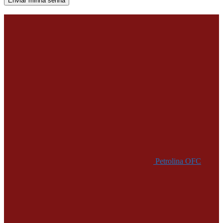
Uma senha será enviada por e-mail para você.
Petrolina OFC