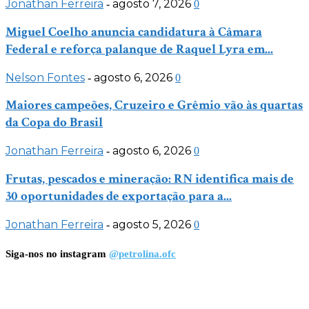
Jonathan Ferreira
agosto 7, 2026
-
0
Miguel Coelho anuncia candidatura à Câmara
Federal e reforça palanque de Raquel Lyra em...
Nelson Fontes
agosto 6, 2026
-
0
Maiores campeões, Cruzeiro e Grêmio vão às quartas
da Copa do Brasil
Jonathan Ferreira
agosto 6, 2026
-
0
Frutas, pescados e mineração: RN identifica mais de
30 oportunidades de exportação para a...
Jonathan Ferreira
agosto 5, 2026
-
0
Siga-nos no instagram
@petrolina.ofc