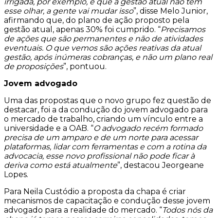
irrigada, por exemplo, e que a gestão atual não tem
esse olhar, a gente vai mudar isso
”, disse Melo Junior,
afirmando que, do plano de ação proposto pela
gestão atual, apenas 30% foi cumprido. “
Precisamos
de ações que são permanentes e não de atividades
eventuais. O que vemos são ações reativas da atual
gestão, após inúmeras cobranças, e não um plano real
de proposições
”, pontuou.
Jovem advogado
Uma das propostas que o novo grupo fez questão de
destacar, foi a da condução do jovem advogado para
o mercado de trabalho, criando um vínculo entre a
universidade e a OAB. “
O advogado recém formado
precisa de um amparo e de um norte para acessar
plataformas, lidar com ferramentas e com a rotina da
advocacia, esse novo profissional não pode ficar à
deriva como está atualmente
”, destacou Jeorgeane
Lopes.
Para Neila Custódio a proposta da chapa é criar
mecanismos de capacitação e condução desse jovem
advogado para a realidade do mercado. “
Todos nós da