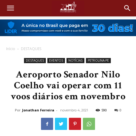
Início
DESTAQUES
DESTAQUES
EVENTOS
NOTÍCIAS
PETROLINA-PE
Aeroporto Senador Nilo
Coelho vai operar com 11
voos diários em novembro
Por
Jonathan Ferreira
-
590
0
novembro 4, 2021