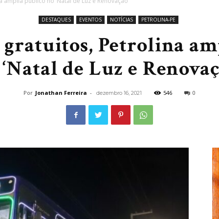
a amplia público no ‘Natal de Luz e Renovação’
DESTAQUES
EVENTOS
NOTÍCIAS
PETROLINA-PE
gratuitos, Petrolina am
 ‘Natal de Luz e Renovaç
Por
Jonathan Ferreira
-
546
0
dezembro 16, 2021