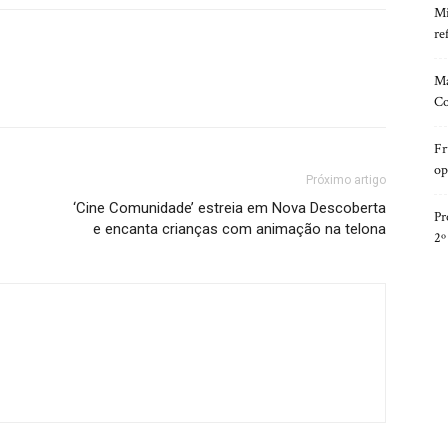
Mi
re
Ma
Co
Fr
op
Próximo artigo
‘Cine Comunidade’ estreia em Nova Descoberta
Pr
e encanta crianças com animação na telona
2º