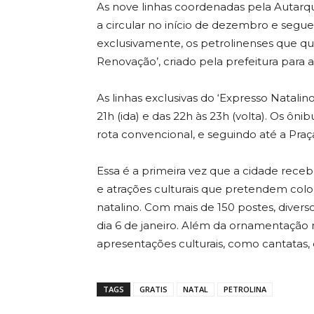
As nove linhas coordenadas pela Autar
a circular no início de dezembro e seguem
exclusivamente, os petrolinenses que q
Renovação’, criado pela prefeitura para a
As linhas exclusivas do ‘Expresso Natalin
21h (ida) e das 22h às 23h (volta). Os ôni
rota convencional, e seguindo até a Pra
Essa é a primeira vez que a cidade rec
e atrações culturais que pretendem coloc
natalino. Com mais de 150 postes, divers
dia 6 de janeiro. Além da ornamentação 
apresentações culturais, como cantatas, c
TAGS
GRATIS
NATAL
PETROLINA