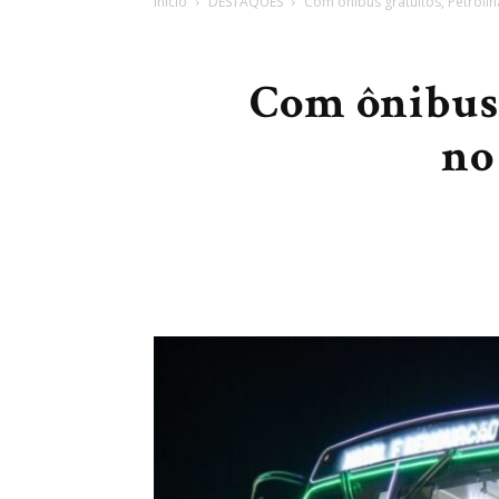
Início
DESTAQUES
Com ônibus gratuitos, Petrolin
Com ônibus 
no