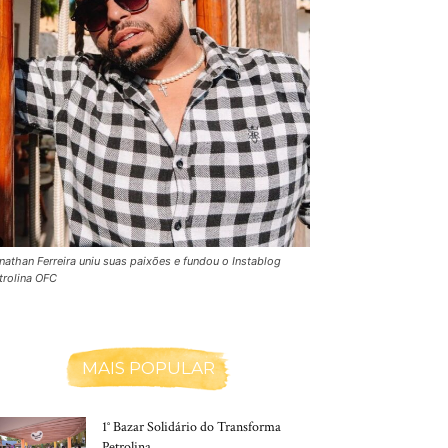
nathan Ferreira uniu suas paixões e fundou o Instablog
trolina OFC
MAIS POPULAR
1° Bazar Solidário do Transforma
Petrolina