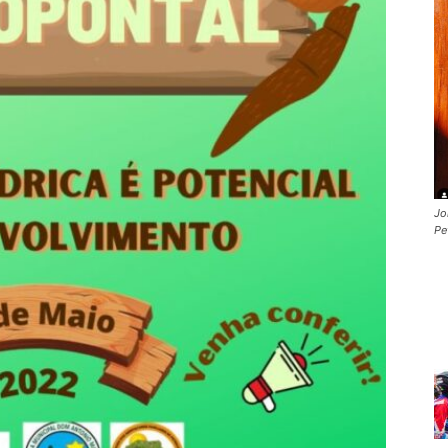
Jo
Pe