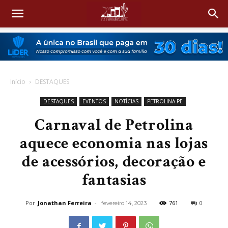
Início
DESTAQUES
DESTAQUES
EVENTOS
NOTÍCIAS
PETROLINA-PE
Carnaval de Petrolina
aquece economia nas lojas
de acessórios, decoração e
fantasias
Por
Jonathan Ferreira
-
761
0
fevereiro 14, 2023