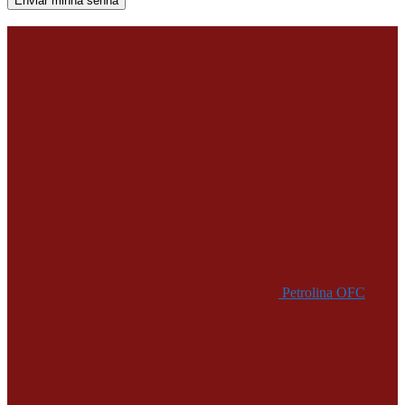
Uma senha será enviada por e-mail para você.
Petrolina OFC