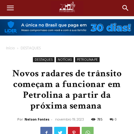
Início
DESTAQUES
DESTAQUES
NOTÍCIAS
PETROLINA-PE
Novos radares de trânsito
começam a funcionar em
Petrolina a partir da
próxima semana
Por
Nelson Fontes
-
785
0
novembro 19, 2023