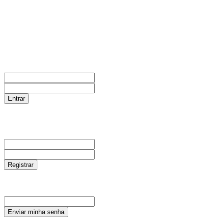
AGOSTO 7, 2026
ENTRAR / CADASTRAR
Entrar
Bem-vindo! Entre na sua conta
seu usuário
sua senha
Esqueceu sua senha? Obter ajuda
Crie a sua conta aqui
Crie a sua conta aqui
Bem vinda! registre-se para uma conta
seu e-mail
seu usuário
Uma senha será enviada por e-mail para você.
Recuperar senha
Recupere sua senha
seu e-mail