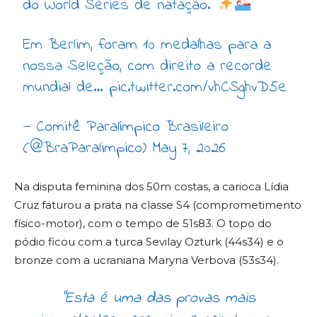
do World Series de natação.
Em Berlim, foram 10 medalhas para a
nossa Seleção, com direito a recorde
mundial de…
pic.twitter.com/vhCSghvD5e
— Comitê Paralímpico Brasileiro
(@BraParalimpico)
May 7, 2026
Na disputa feminina dos 50m costas, a carioca Lídia
Cruz faturou a prata na classe S4 (comprometimento
físico-motor), com o tempo de 51s83. O topo do
pódio ficou com a turca Sevilay Ozturk (44s34) e o
bronze com a ucraniana Maryna Verbova (53s34).
“Esta é uma das provas mais