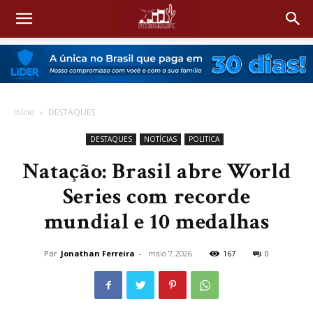
Início
DESTAQUES
DESTAQUES
NOTÍCIAS
POLITICA
Natação: Brasil abre World
Series com recorde
mundial e 10 medalhas
Por
Jonathan Ferreira
-
167
0
maio 7, 2026