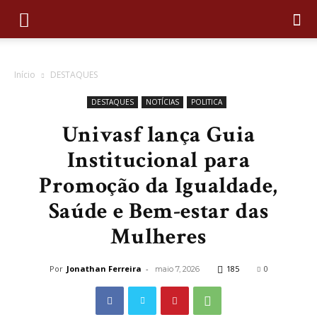
Início
DESTAQUES
DESTAQUES
NOTÍCIAS
POLITICA
Univasf lança Guia
Institucional para
Promoção da Igualdade,
Saúde e Bem-estar das
Mulheres
Por
Jonathan Ferreira
-
185
0
maio 7, 2026