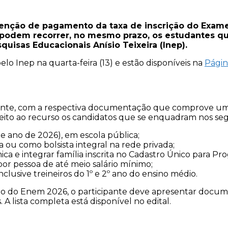
senção de pagamento da taxa de inscrição do Exam
podem recorrer, no mesmo prazo, os estudantes que
quisas Educacionais Anísio Teixeira (Inep).
lo Inep na quarta-feira (13) e estão disponíveis na
Págin
ante, com a respectiva documentação que comprove uma d
reito ao recurso os candidatos que se enquadram nos segu
e ano de 2026), em escola pública;
 ou como bolsista integral na rede privada;
ca e integrar família inscrita no Cadastro Único para Pr
por pessoa de até meio salário mínimo;
clusive treineiros do 1º e 2º ano do ensino médio.
ição do Enem 2026, o participante deve apresentar docu
. A lista completa está disponível no edital.