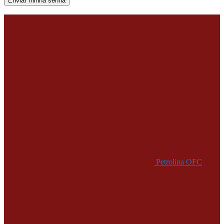
Uma senha será enviada por e-mail para você.
Petrolina OFC