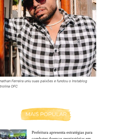
nathan Ferreira uniu suas paixões e fundou o Instablog
trolina OFC
MAIS POPULAR
Prefeitura apresenta estratégias para
combater doenças respiratórias em