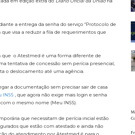
cada em edição extra do
Diário Oficial da União
na
iante a entrega da senha do serviço “Protocolo de
ue visa a reduzir a fila de requerimentos que
ica que o Atestmed é uma forma diferente de
uma tentativa de concessão sem perícia presencial,
vita o deslocamento até uma agência.
gar a documentação sem precisar sair de casa
 INSS
, que agora não exige mais login e senha
tivo com o mesmo nome (Meu INSS).
Ma
porária que necessitam de perícia inicial estão
Co
egurados que estão com atestado e ainda não
Fr
ção do atendimento por Atestmed é para o