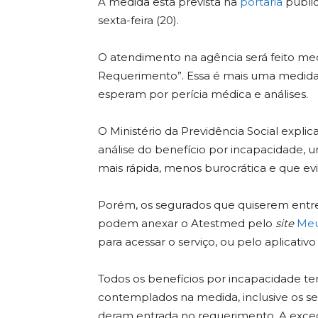
A medida está prevista na
portaria
publi
sexta-feira (20).
O atendimento na agência será feito med
Requerimento”. Essa é mais uma medida q
esperam por perícia médica e análises.
O Ministério da Previdência Social expl
análise do benefício por incapacidade, 
mais rápida, menos burocrática e que e
Porém, os segurados que quiserem entre
podem anexar o Atestmed pelo
site
Meu
para acessar o serviço, ou pelo aplica
Todos os benefícios por incapacidade tem
contemplados na medida, inclusive os s
deram entrada no requerimento. A exce