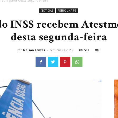
ed a partir desta segunda-feira
NOTÍCIAS
PETROLINA-PE
do INSS recebem Atestme
desta segunda-feira
Por
Nelson Fontes
-
503
0
outubro 23, 2023