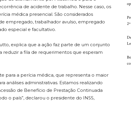
op
ecorrência de acidente de trabalho. Nesse caso, os
erícia médica presencial. São considerados
Pr
 de empregado, trabalhador avulso, empregado
2º
do especial e facultativo.
De
Le
utto, explica que a ação faz parte de um conjunto
a reduzir a fila de requerimentos que esperam
Bo
co
e para a perícia médica, que representa o maior
a análises administrativas. Estamos realizando
ncessão de Benefício de Prestação Continuada
do o país”, declarou o presidente do INSS,