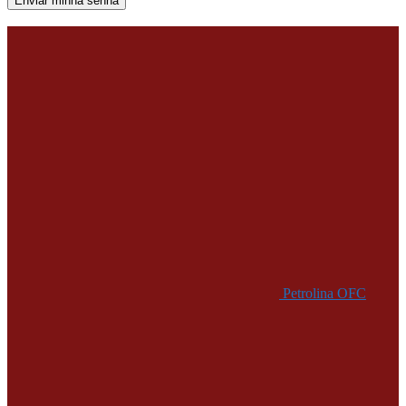
Uma senha será enviada por e-mail para você.
Petrolina OFC