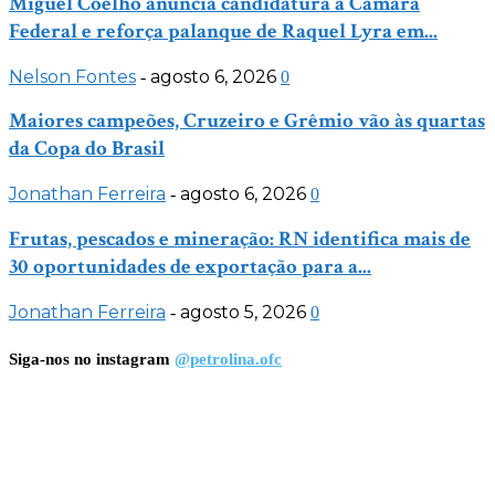
Miguel Coelho anuncia candidatura à Câmara
Federal e reforça palanque de Raquel Lyra em...
Nelson Fontes
agosto 6, 2026
-
0
Maiores campeões, Cruzeiro e Grêmio vão às quartas
da Copa do Brasil
Jonathan Ferreira
agosto 6, 2026
-
0
Frutas, pescados e mineração: RN identifica mais de
30 oportunidades de exportação para a...
Jonathan Ferreira
agosto 5, 2026
-
0
Siga-nos no instagram
@petrolina.ofc