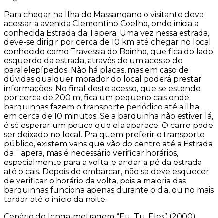
Para chegar na Ilha do Massangano o visitante deve
acessar a avenida Clementino Coelho, onde inicia a
conhecida Estrada da Tapera. Uma vez nessa estrada,
deve-se dirigir por cerca de 10 km até chegar no local
conhecido como Travessia do Boinho, que fica do lado
esquerdo da estrada, através de um acesso de
paralelepípedos. Não há placas, mas em caso de
dúvidas qualquer morador do local poderá prestar
informações. No final deste acesso, que se estende
por cerca de 200 m, fica um pequeno cais onde
barquinhas fazem o transporte periódico até a ilha,
em cerca de 10 minutos. Se a barquinha não estiver lá,
é só esperar um pouco que ela aparece. O carro pode
ser deixado no local. Pra quem preferir o transporte
público, existem vans que vão do centro até a Estrada
da Tapera, mas é necessário verificar horários,
especialmente para a volta, e andar a pé da estrada
até o cais. Depois de embarcar, não se deve esquecer
de verificar o horário da volta, pois a maioria das
barquinhas funciona apenas durante o dia, ou no mais
tardar até o início da noite.
Cenário do longa-metragem “Eu, Tu, Eles” (2000),