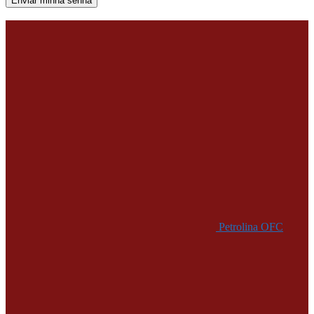
Uma senha será enviada por e-mail para você.
Petrolina OFC