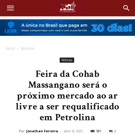
Início
Notícias
Notícias
Feira da Cohab
Massangano será o
próximo mercado ao ar
livre a ser requalificado
em Petrolina
Por
Jonathan Ferreira
-
581
2
abril 12, 2021