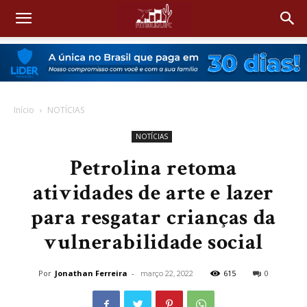
Início
NOTÍCIAS
NOTÍCIAS
Petrolina retoma
atividades de arte e lazer
para resgatar crianças da
vulnerabilidade social
Por
Jonathan Ferreira
-
615
0
março 22, 2022