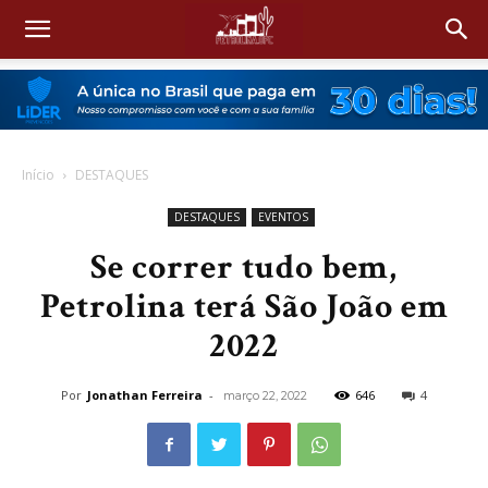
Início
DESTAQUES
DESTAQUES
EVENTOS
Se correr tudo bem,
Petrolina terá São João em
2022
Por
Jonathan Ferreira
-
646
4
março 22, 2022