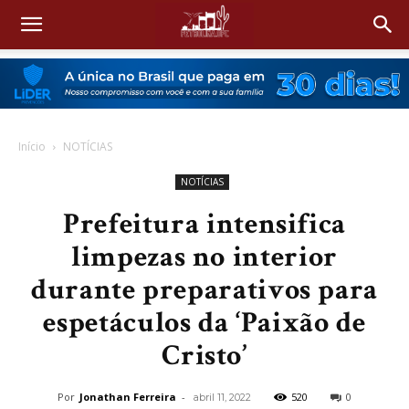
Início
NOTÍCIAS
NOTÍCIAS
Prefeitura intensifica
limpezas no interior
durante preparativos para
espetáculos da ‘Paixão de
Cristo’
Por
Jonathan Ferreira
-
520
0
abril 11, 2022