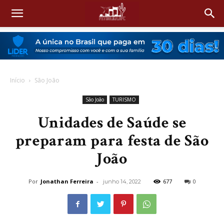
Início
São João
São João
TURISMO
Unidades de Saúde se
preparam para festa de São
João
Por
Jonathan Ferreira
-
677
0
junho 14, 2022