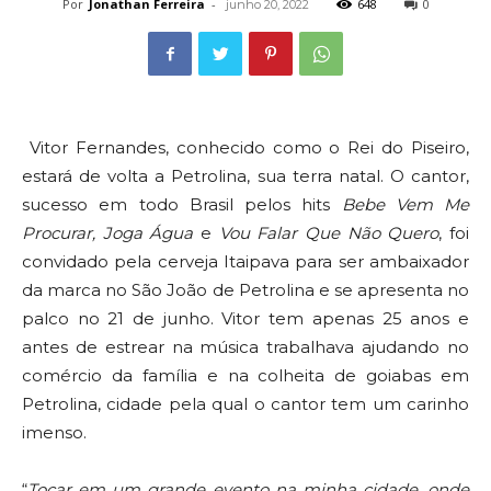
Por
Jonathan Ferreira
-
648
0
junho 20, 2022
Vitor Fernandes, conhecido como o Rei do Piseiro,
estará de volta a Petrolina, sua terra natal. O cantor,
sucesso em todo Brasil pelos hits
Bebe Vem Me
Procurar, Joga Água
e
Vou Falar Que Não Quero
, foi
convidado pela cerveja Itaipava para ser ambaixador
da marca no São João de Petrolina e se apresenta no
palco no 21 de junho. Vitor tem apenas 25 anos e
antes de estrear na música trabalhava ajudando no
comércio da família e na colheita de goiabas em
Petrolina, cidade pela qual o cantor tem um carinho
imenso.
“
Tocar em um grande evento na minha cidade, onde