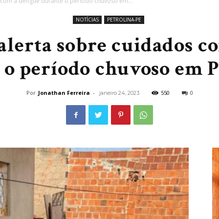
s com a dengue durante o período chuvoso em...
NOTÍCIAS
PETROLINA-PE
 alerta sobre cuidados c
 o período chuvoso em P
Por
Jonathan Ferreira
-
550
0
janeiro 24, 2023