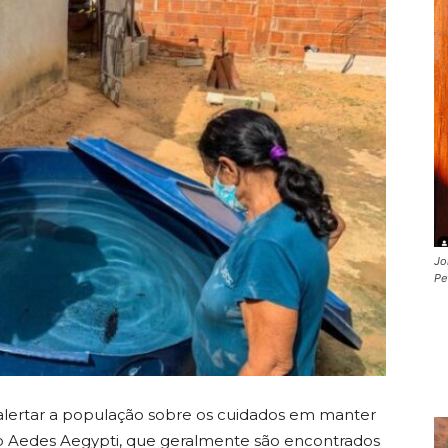
Jo
Pe
 alertar a população sobre os cuidados em manter
to Aedes Aegypti, que geralmente são encontrados