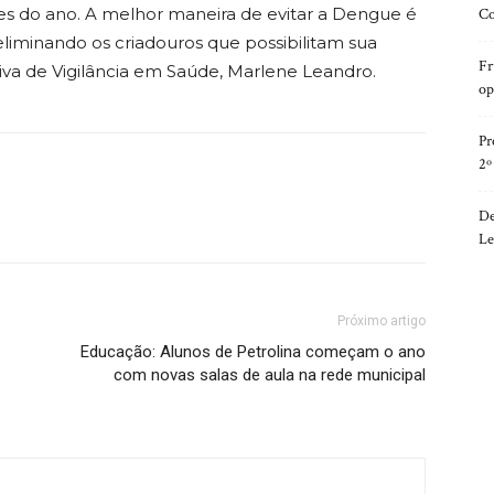
s do ano. A melhor maneira de evitar a Dengue é
Co
eliminando os criadouros que possibilitam sua
Fr
iva de Vigilância em Saúde, Marlene Leandro.
op
Pr
2º
De
Le
Próximo artigo
Educação: Alunos de Petrolina começam o ano
com novas salas de aula na rede municipal