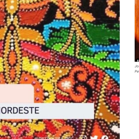
Jo
Pe