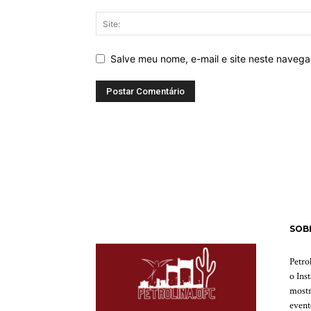
Salve meu nome, e-mail e site neste naveg
SOB
Petro
o Ins
mostr
event