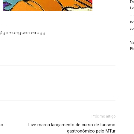
De
Le
Bo
co
 @gersonguerreirogg
Va
Fi
Próximo artigo
ão
Live marca lançamento de curso de turismo
gastronômico pelo MTur