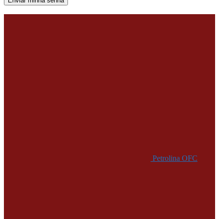
Uma senha será enviada por e-mail para você.
Petrolina OFC