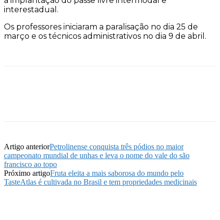
a implantação do passe livre intermodal e
interestadual.
Os professores iniciaram a paralisação no dia 25 de
março e os técnicos administrativos no dia 9 de abril.
Artigo anterior
Petrolinense conquista três pódios no maior
campeonato mundial de unhas e leva o nome do vale do são
francisco ao topo
Próximo artigo
Fruta eleita a mais saborosa do mundo pelo
TasteAtlas é cultivada no Brasil e tem propriedades medicinais