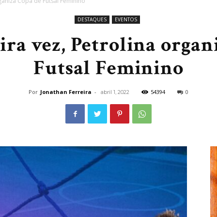
rganiza Copa de Futsal Feminino
DESTAQUES
EVENTOS
ira vez, Petrolina organ
Futsal Feminino
Por
Jonathan Ferreira
-
54394
0
abril 1, 2022