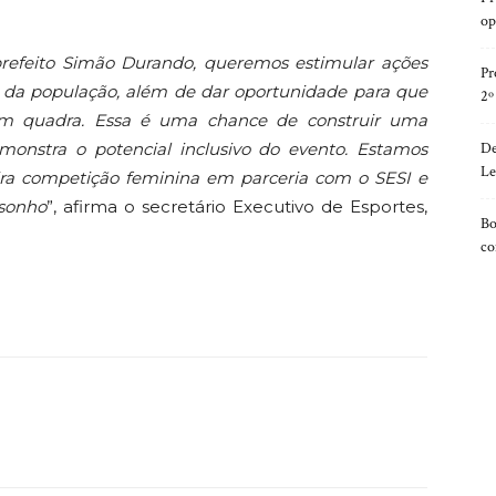
op
efeito Simão Durando, queremos estimular ações
Pr
 da população, além de dar oportunidade para que
2º
m quadra. Essa é uma chance de construir uma
emonstra o potencial inclusivo do evento. Estamos
De
Le
eira competição feminina em parceria com o SESI e
 sonho
”, afirma o secretário Executivo de Esportes,
Bo
co