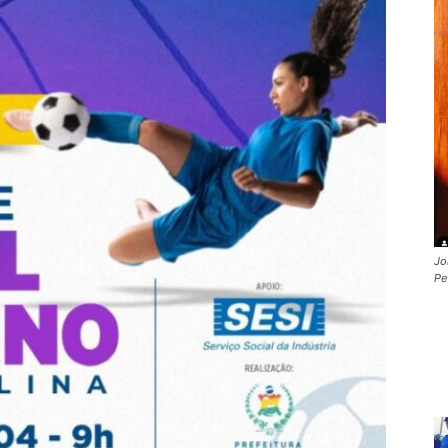
Jo
Pe