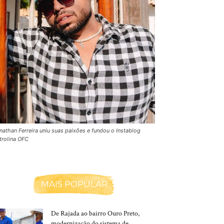
nathan Ferreira uniu suas paixões e fundou o Instablog
trolina OFC
MAIS POPULAR
De Rajada ao bairro Ouro Preto,
modernização do sistema de