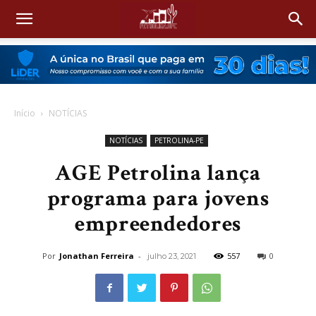
Início
NOTÍCIAS
NOTÍCIAS
PETROLINA-PE
AGE Petrolina lança
programa para jovens
empreendedores
Por
Jonathan Ferreira
-
557
0
julho 23, 2021