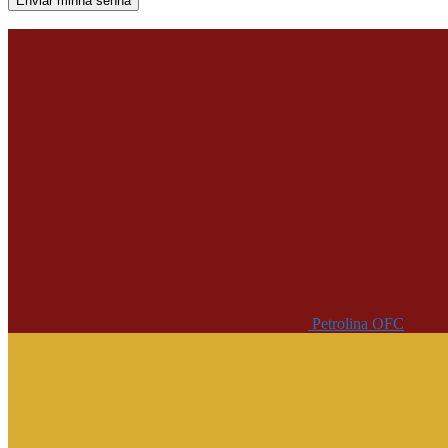
Uma senha será enviada por e-mail para você.
Petrolina OFC